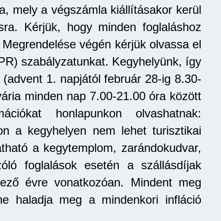
a, mely a végszámla kiállításakor kerül
ásra. Kérjük, hogy minden foglaláshoz
. Megrendelése végén kérjük olvassa el
PR) szabályzatunkat. Kegyhelyünk, így
advent 1. napjától február 28-ig 8.30-
lvária minden nap 7.00-21.00 óra között
mációkat honlapunkon olvashatnak:
n a kegyhelyen nem lehet turisztikai
ogatható a kegytemplom, zarándokudvar,
óló foglalások esetén a szállásdíjak
kező évre vonatkozóan. Mindent meg
e haladja meg a mindenkori infláció