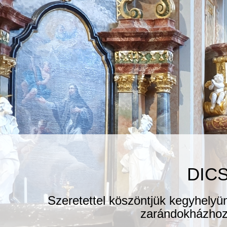
DIC
Szeretettel köszöntjük kegyhelyü
zarándokházhoz 