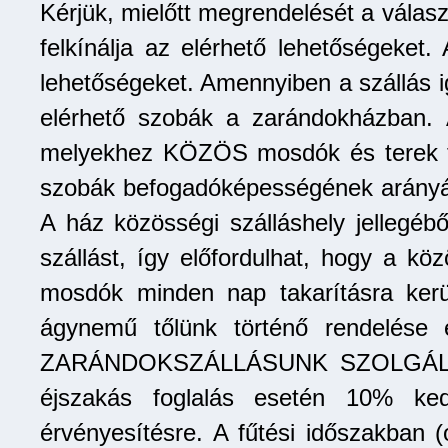
Kérjük, mielőtt megrendelését a válasz
felkínálja az elérhető lehetőségeket.
lehetőségeket. Amennyiben a szállás igé
elérhető szobák a zarándokházban. A
melyekhez KÖZÖS mosdók és terek tar
szobák befogadóképességének arányában
A ház közösségi szálláshely jellegéb
szállást, így előfordulhat, hogy a k
mosdók minden nap takarításra kerü
ágynemű tőlünk történő rendelése 
ZARÁNDOKSZÁLLÁSUNK SZOLGÁLTAT
éjszakás foglalás esetén 10% ked
érvényesítésre. A fűtési időszakban (o