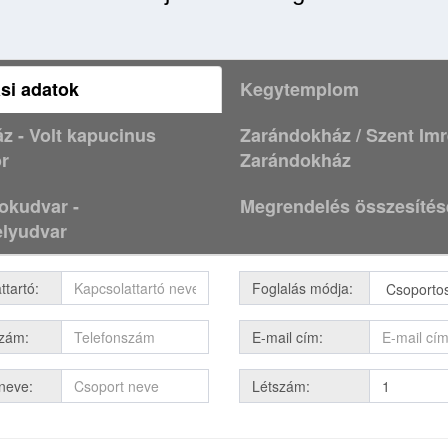
si adatok
Kegytemplom
z - Volt kapucinus
Zarándokház / Szent Imr
r
Zarándokház
okudvar -
Megrendelés összesítés
lyudvar
ttartó:
Foglalás módja:
szám:
E-mail cím:
neve:
Létszám: