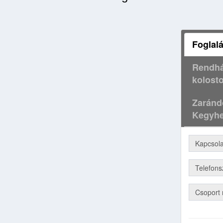
Foglalá
Rendhá
kolosto
Zaránd
Kegyhe
Kapcsola
Telefon
Csoport 