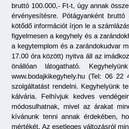
bruttó 100.000,- Ft-t, úgy annak össze
érvényesítésre. Pótágyanként bruttó 
kötődő információt írjon le a számláz
figyelmesen a kegyhely és a zarándok
a kegytemplom és a zarándokudvar márc
17.00 óra között) nyitva áll az imádko
önállóan látogatható. Kegyhelyün
www.bodajkikegyhely.hu (Tel: 06 22 
szolgáltatást rendelni. Kegyhelyünk t
kálvária. Felhívjuk kedves vendégei
módosulhatnak, mivel az árakat mi
kívánunk tenni annak érdekében, ho
mértékét. Az esetleges változásról mind