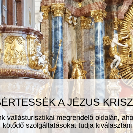
SÉRTESSÉK A JÉZUS KRISZ
nk vallásturisztikai megrendelő oldalán, a
kötődő szolgáltatásokat tudja kiválasztani