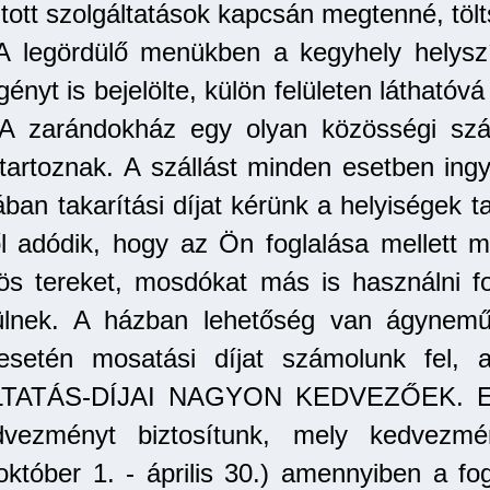
tott szolgáltatások kapcsán megtenné, töl
 A legördülő menükben a kegyhely helyszí
nyt is bejelölte, külön felületen láthatóvá
 zarándokház egy olyan közösségi szállá
toznak. A szállást minden esetben ingy
 takarítási díjat kérünk a helyiségek tak
ől adódik, hogy az Ön foglalása mellett 
özös tereket, mosdókat más is használni f
lnek. A házban lehetőség van ágyneműt 
esetén mosatási díjat számolunk fel, 
ÁS-DÍJAI NAGYON KEDVEZŐEK. Emelle
vezményt biztosítunk, mely kedvezmén
któber 1. - április 30.) amennyiben a fog