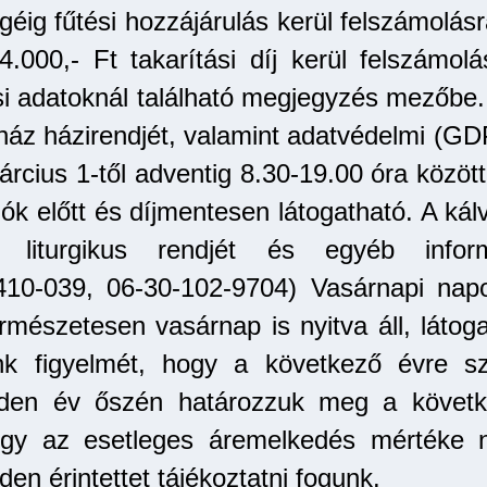
géig fűtési hozzájárulás kerül felszámolásr
4.000,- Ft takarítási díj kerül felszámol
ási adatoknál található megjegyzés mezőbe
ház házirendjét, valamint adatvédelmi (GD
ius 1-től adventig 8.30-19.00 óra között (
zók előtt és díjmentesen látogatható. A ká
k liturgikus rendjét és egyéb infor
410-039, 06-30-102-9704) Vasárnapi napo
ermészetesen vasárnap is nyitva áll, lát
nk figyelmét, hogy a következő évre sz
nden év őszén határozzuk meg a követ
gy az esetleges áremelkedés mértéke n
en érintettet tájékoztatni fogunk.