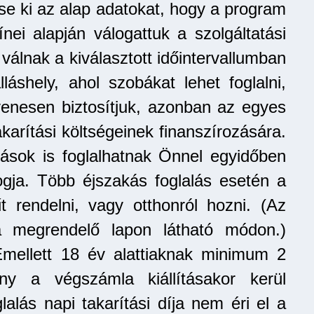
tse ki az alap adatokat, hogy a program
nei alapján válogattuk a szolgáltatási
 válnak a kiválasztott időintervallumban
shely, ahol szobákat lehet foglalni,
enesen biztosítjuk, azonban az egyes
arítási költségeinek finanszírozására.
mások is foglalhatnak Önnel egyidőben
ogja. Több éjszakás foglalás esetén a
rendelni, vagy otthonról hozni. (Az
a megrendelő lapon látható módon.)
tt 18 év alattiaknak minimum 2
y a végszámla kiállításakor kerül
lalás napi takarítási díja nem éri el a